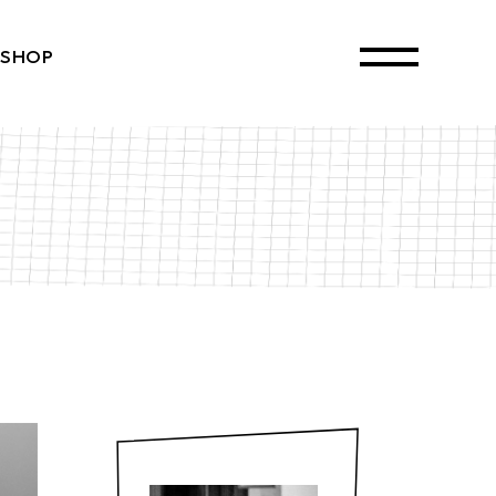
SHOP
ct List
Single
ayouts
 Pages