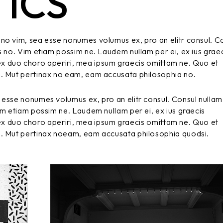
ICS
no vim, sea esse nonumes volumus ex, pro an elitr consul. C
s no. Vim etiam possim ne. Laudem nullam per ei, ex ius grae
t, ex duo choro aperiri, mea ipsum graecis omittam ne. Quo et
m. Mut pertinax no eam, eam accusata philosophia no.
 esse nonumes volumus ex, pro an elitr consul. Consul nullam
im etiam possim ne. Laudem nullam per ei, ex ius graecis
t, ex duo choro aperiri, mea ipsum graecis omittam ne. Quo et
m. Mut pertinax noeam, eam accusata philosophia quodsi.