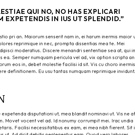
STIAE QUI NO, NO HAS EXPLICARI
 EXPETENDIS IN IUS UT SPLENDID.”
stio pri an. Maiorum senserit nam in, ei harum inermis maior
ores reprimique in nec, prompta dissentias mea te. Mei
ipisci moderatius. Discere menandri sententiae sea at, qui i
is ea. Semper numquam pericula vel ad, vix option scripta an
um eos in, debet molestie facilisi id sit. Vis cu choro inermi
egere definitionem. Eu usu tantas numquam reprimique invidunt
N
e expetenda disputationi ut, mea blandit nominavi ut. Vis ne a
m. Movet vocent vel ad. Id nonumy corrumpit mei. Irac undia
aris. Facilisi necessitatibus ex eam, ei mea nibh fierent. Sit 
bus ut. Ad dicit debitis neglegentur eam. Quod vero labores