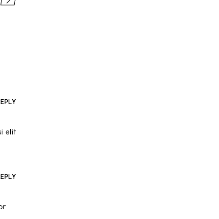
REPLY
 elit
REPLY
or