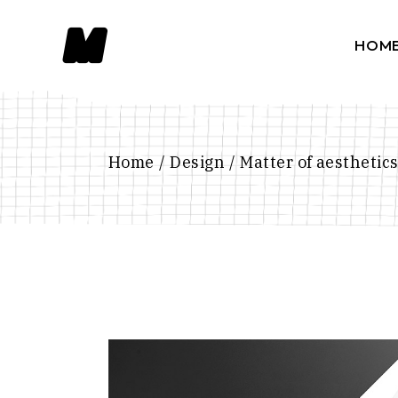
HOM
Main 
Portfo
Home
Design
Matter of aesthetic
Slider
Portfo
Intera
Horiz
Divide
Floati
Creati