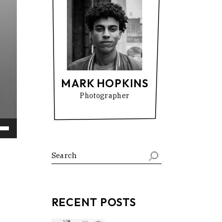
MARK HOPKINS
Photographer
Down
ow
s
ease
RECENT POSTS
rease
ume.