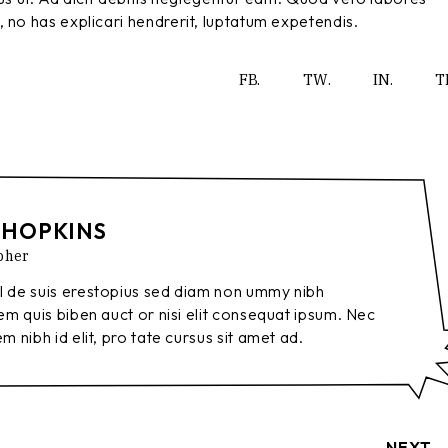
 no has explicari hendrerit, luptatum expetendis.
FB.
TW.
IN.
T
 HOPKINS
pher
l de suis erestopius sed diam non ummy nibh
orem quis biben auct or nisi elit consequat ipsum. Nec
em nibh id elit, pro tate cursus sit amet ad.
NEXT