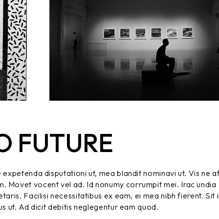
O FUTURE
e expetenda disputationi ut, mea blandit nominavi ut. Vis ne a
m. Movet vocent vel ad. Id nonumy corrumpit mei. Irac undia
aris. Facilisi necessitatibus ex eam, ei mea nibh fierent. Sit 
us ut. Ad dicit debitis neglegentur eam quod.