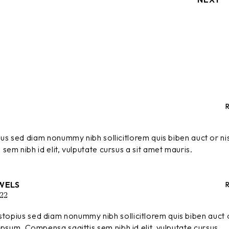
ius sed diam nonummy nibh sollicitlorem quis biben auct or nisi
sem nibh id elit, vulputate cursus a sit amet mauris.
WELS
22
stopius sed diam nonummy nibh sollicitlorem quis biben auct 
t tipsum. Compensa sagittis sem nibh id elit, vulputate cursus.