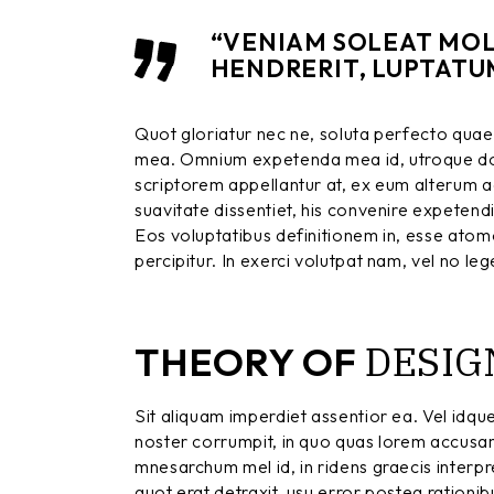
“VENIAM SOLEAT MOLE
HENDRERIT, LUPTATUM
Quot gloriatur nec ne, soluta perfecto quae
mea. Omnium expetenda mea id, utroque dol
scriptorem appellantur at, ex eum alterum ad
suavitate dissentiet, his convenire expetend
Eos voluptatibus definitionem in, esse atomor
percipitur. In exerci volutpat nam, vel no l
DESIG
THEORY OF
Sit aliquam imperdiet assentior ea. Vel idqu
noster corrumpit, in quo quas lorem accusa
mnesarchum mel id, in ridens graecis interpret
quot erat detraxit, usu error postea rationi