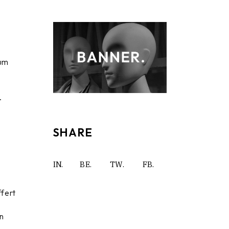
 um
n
.
s
.
SHARE
IN.
BE.
TW.
FB.
ffert
in