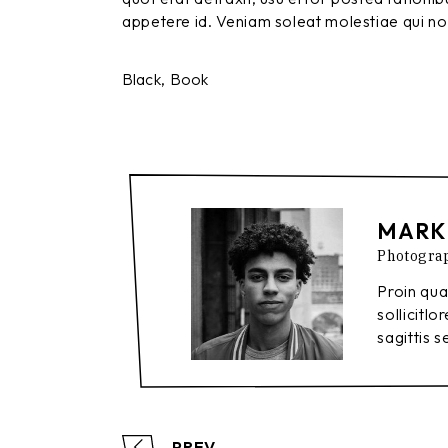
appetere id. Veniam soleat molestiae qui no,
Black
Book
MARK
Photogra
Proin qua
sollicitl
sagittis s
PREV