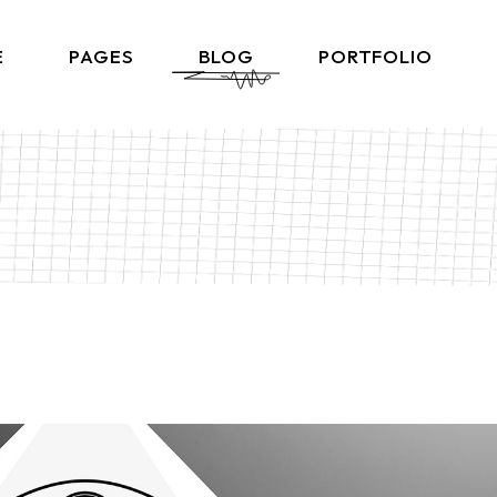
E
PAGES
BLOG
PORTFOLIO
Home
About Me
Right Sidebar List
Produ
lio Gallery
About Us
Left Sidebar List
Product 
s
 Showcase
What We Do
No Sidebar List
Shop L
lio Minimal
Our Team
Post Types
Shop
ctive Links
Our Clients
ontal Showcase
Contact Us
d Slider
Get In Touch
ng Projects
Coming Soon
ve Agency
FAQ Page