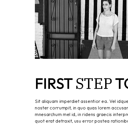
STEP
FIRST
T
Sit aliquam imperdiet assentior ea. Vel idqu
noster corrumpit, in quo quas lorem accusa
mnesarchum mel id, in ridens graecis interpret
quot erat detraxit, usu error postea rationib