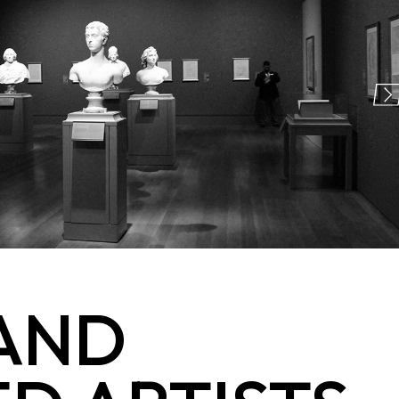
ng
404 Error
AND