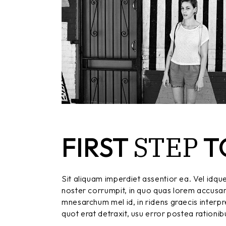
STEP
FIRST
T
Sit aliquam imperdiet assentior ea. Vel idqu
noster corrumpit, in quo quas lorem accusa
mnesarchum mel id, in ridens graecis interpret
quot erat detraxit, usu error postea rationib