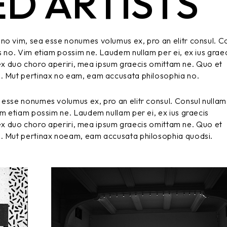
D ARTISTS
no vim, sea esse nonumes volumus ex, pro an elitr consul. C
s no. Vim etiam possim ne. Laudem nullam per ei, ex ius grae
t, ex duo choro aperiri, mea ipsum graecis omittam ne. Quo et
m. Mut pertinax no eam, eam accusata philosophia no.
 esse nonumes volumus ex, pro an elitr consul. Consul nullam
im etiam possim ne. Laudem nullam per ei, ex ius graecis
t, ex duo choro aperiri, mea ipsum graecis omittam ne. Quo et
m. Mut pertinax noeam, eam accusata philosophia quodsi.