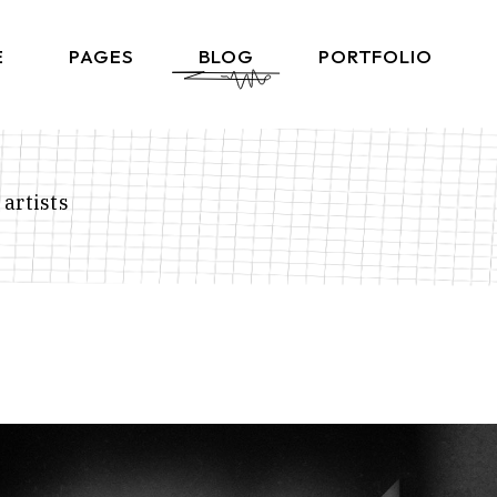
E
PAGES
BLOG
PORTFOLIO
Home
About Me
Right Sidebar List
Produ
lio Gallery
About Us
Left Sidebar List
Product 
artists
 Showcase
What We Do
No Sidebar List
Shop L
lio Minimal
Our Team
Post Types
Shop
ctive Links
Our Clients
ontal Showcase
Contact Us
d Slider
Get In Touch
ng Projects
Coming Soon
ve Agency
FAQ Page