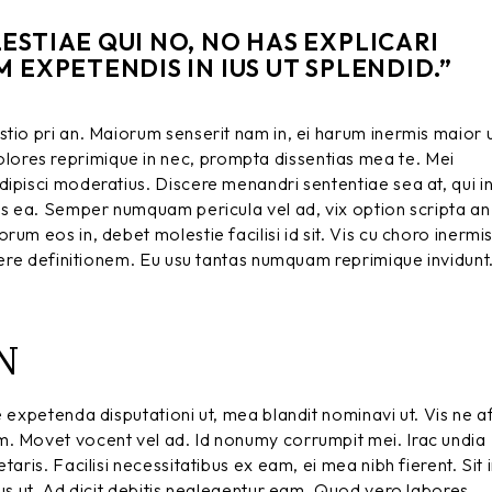
STIAE QUI NO, NO HAS EXPLICARI
 EXPETENDIS IN IUS UT SPLENDID.”
stio pri an. Maiorum senserit nam in, ei harum inermis maior
ores reprimique in nec, prompta dissentias mea te. Mei
ipisci moderatius. Discere menandri sententiae sea at, qui i
is ea. Semper numquam pericula vel ad, vix option scripta an
um eos in, debet molestie facilisi id sit. Vis cu choro inermi
egere definitionem. Eu usu tantas numquam reprimique invidunt
N
e expetenda disputationi ut, mea blandit nominavi ut. Vis ne a
m. Movet vocent vel ad. Id nonumy corrumpit mei. Irac undia
aris. Facilisi necessitatibus ex eam, ei mea nibh fierent. Sit 
bus ut. Ad dicit debitis neglegentur eam. Quod vero labores