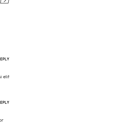
REPLY
 elit
REPLY
or