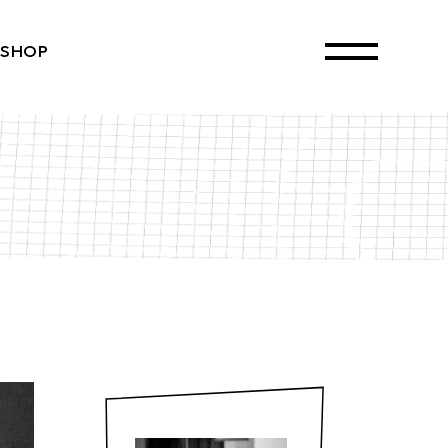
SHOP
ct List
Single
ayouts
 Pages