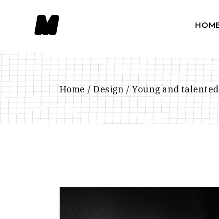
HOM
Main 
Portfo
Home
Design
Young and talented 
Slider
Portfo
Intera
Horiz
Divide
Floati
Creati