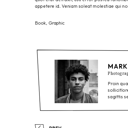
appetere id. Veniam soleat molestiae qui no,
Book
Graphic
MARK
Photogra
Proin qua
sollicitl
sagittis s
PREV