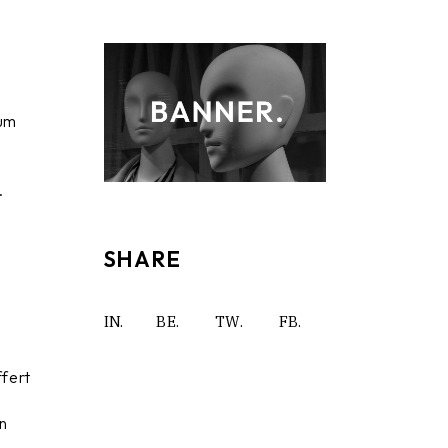
 um
n
.
s
.
SHARE
IN.
BE.
TW.
FB.
ffert
in