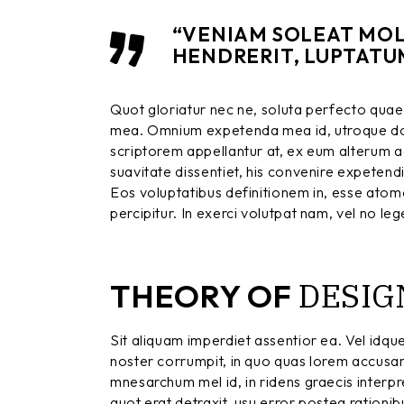
“VENIAM SOLEAT MOLE
HENDRERIT, LUPTATUM
Quot gloriatur nec ne, soluta perfecto quae
mea. Omnium expetenda mea id, utroque dol
scriptorem appellantur at, ex eum alterum ad
suavitate dissentiet, his convenire expetend
Eos voluptatibus definitionem in, esse atomor
percipitur. In exerci volutpat nam, vel no l
DESIG
THEORY OF
Sit aliquam imperdiet assentior ea. Vel idqu
noster corrumpit, in quo quas lorem accusa
mnesarchum mel id, in ridens graecis interpret
quot erat detraxit, usu error postea rationi