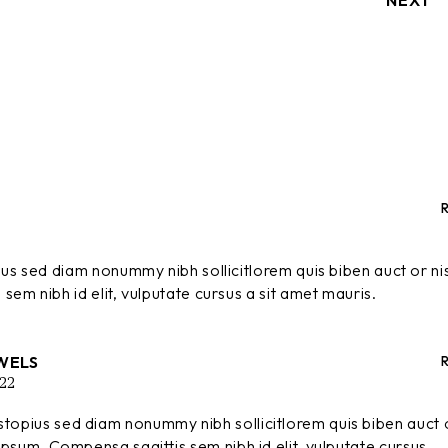
ius sed diam nonummy nibh sollicitlorem quis biben auct or nisi
sem nibh id elit, vulputate cursus a sit amet mauris.
WELS
22
stopius sed diam nonummy nibh sollicitlorem quis biben auct 
t tipsum. Compensa sagittis sem nibh id elit, vulputate cursus.