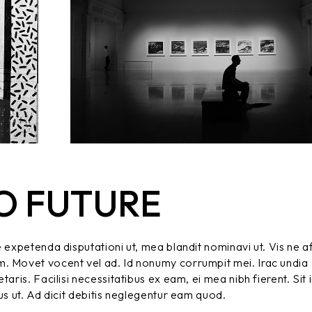
O FUTURE
e expetenda disputationi ut, mea blandit nominavi ut. Vis ne a
m. Movet vocent vel ad. Id nonumy corrumpit mei. Irac undia
aris. Facilisi necessitatibus ex eam, ei mea nibh fierent. Sit 
us ut. Ad dicit debitis neglegentur eam quod.