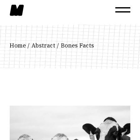
Skip
to
the
content
Home
Abstract
Bones Facts