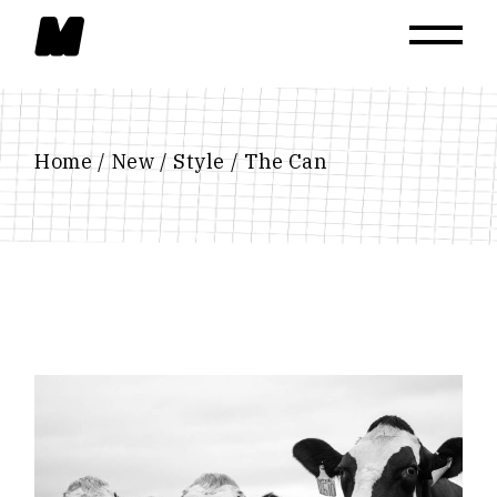
Skip
to
the
content
Home
New
Style
The Can