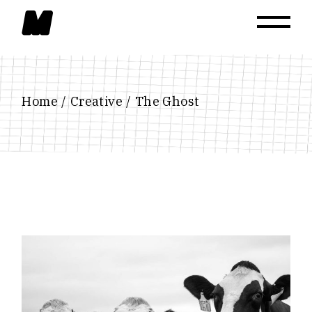
Skip
to
the
content
Home
Creative
The Ghost